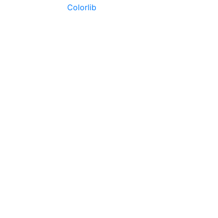
made with
by
Colorlib